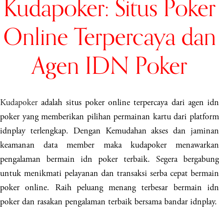
Kudapoker: Situs Poker
Online Terpercaya dan
Agen IDN Poker
Kudapoker
adalah situs poker online terpercaya dari agen idn
poker yang memberikan pilihan permainan kartu dari platform
idnplay terlengkap. Dengan Kemudahan akses dan jaminan
keamanan data member maka kudapoker menawarkan
pengalaman bermain idn poker terbaik. Segera bergabung
untuk menikmati pelayanan dan transaksi serba cepat bermain
poker online. Raih peluang menang terbesar bermain idn
poker dan rasakan pengalaman terbaik bersama bandar idnplay.